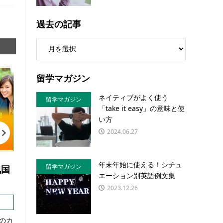
過去の記事
留学マガジン
ネイティブがよく使う
留学マガジン
「take it easy」の意味と使
い方
2024.06.27
年末年始に使える！シチュ
留学マガジン
気国
エーション別英語例文集
2023.12.26
のカ