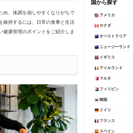
国から探す
ため、体調を崩しやすくなりがちで
アメリカ
を維持するには、日常の食事と生活
カナダ
い健康管理のポイントをご紹介しま
オーストラリア
ニュージーランド
イギリス
アイルランド
マルタ
フィリピン
韓国
ドイツ
フランス
スペイン