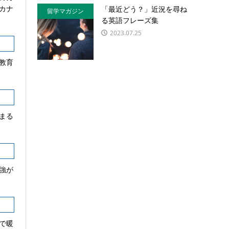
カナ
「最近どう？」近況を尋ね
留学マガジン
る英語フレーズ集
2023.07.25
教育
まる
強が
で暖