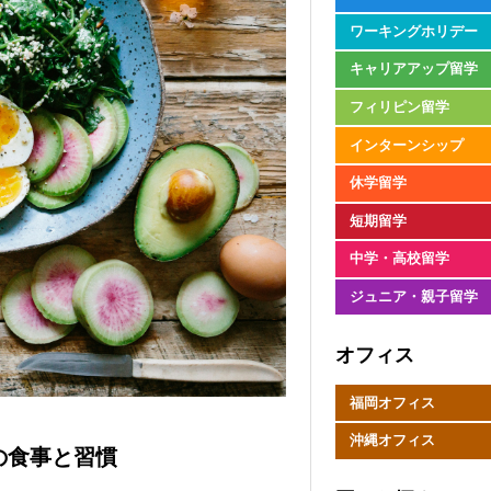
ワーキングホリデー
キャリアアップ留学
フィリピン留学
インターンシップ
休学留学
短期留学
中学・高校留学
ジュニア・親子留学
オフィス
福岡オフィス
沖縄オフィス
の食事と習慣