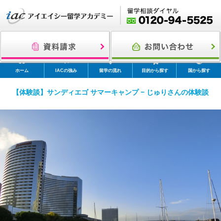
ホーム
IACの強み
留学の流れ
目的から探す
国から探す
【体験談】サンディエゴ サマーキャンプ − じゅりさんの体験談