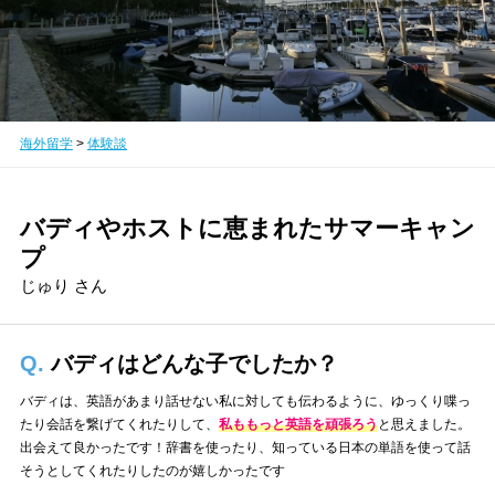
海外留学
>
体験談
バディやホストに恵まれたサマーキャン
プ
じゅり さん
Q.
バディはどんな子でしたか？
バディは、英語があまり話せない私に対しても伝わるように、ゆっくり喋っ
たり会話を繋げてくれたりして、
私ももっと英語を頑張ろう
と思えました。
出会えて良かったです！辞書を使ったり、知っている日本の単語を使って話
そうとしてくれたりしたのが嬉しかったです