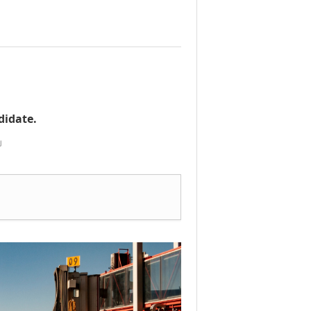
didate.
」