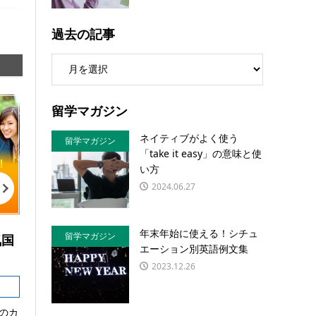
過去の記事
留学マガジン
ネイティブがよく使う
留学マガジン
「take it easy」の意味と使
い方
2024.06.27
年末年始に使える！シチュ
留学マガジン
気国
エーション別英語例文集
2023.12.26
のカ