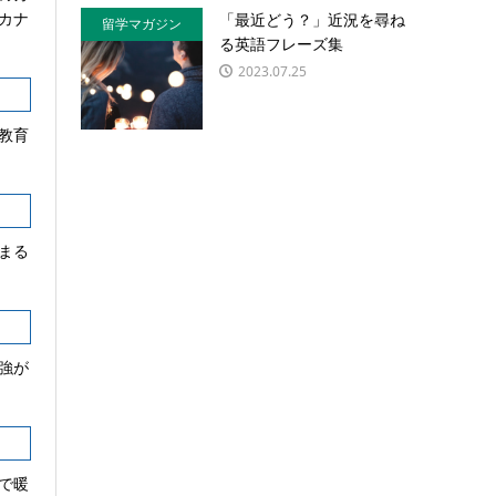
カナ
「最近どう？」近況を尋ね
留学マガジン
る英語フレーズ集
2023.07.25
教育
まる
強が
で暖