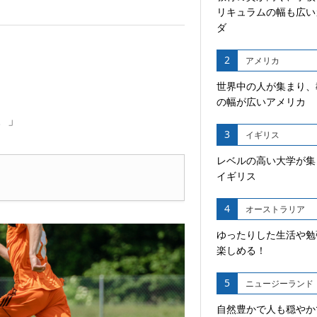
リキュラムの幅も広い
ダ
2
アメリカ
世界中の人が集まり、
.
の幅が広いアメリカ
。」
3
イギリス
レベルの高い大学が集
イギリス
4
オーストラリア
ゆったりした生活や勉
楽しめる！
5
ニュージーランド
自然豊かで人も穏やか