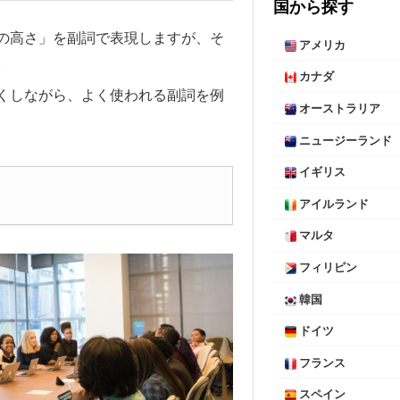
国から探す
の高さ」を副詞で表現しますが、そ
アメリカ
。
カナダ
くしながら、よく使われる副詞を例
オーストラリア
ニュージーランド
イギリス
アイルランド
マルタ
フィリピン
韓国
ドイツ
フランス
スペイン