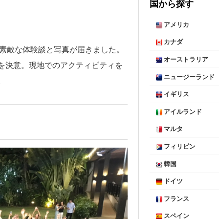
国から探す
アメリカ
カナダ
ら、素敵な体験談と写真が届きました。
オーストラリア
を決意。現地でのアクティビティを
ニュージーランド
。
イギリス
アイルランド
マルタ
フィリピン
韓国
ドイツ
フランス
スペイン