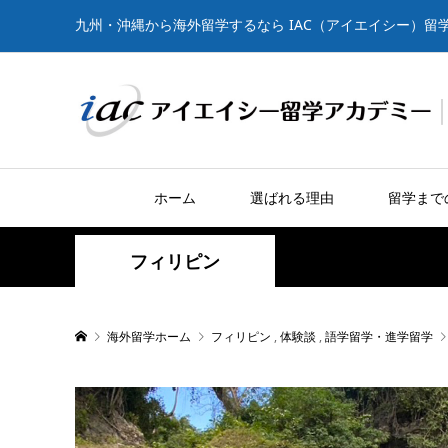
九州・沖縄から海外留学するなら IAC（アイエイシー）留
ホーム
選ばれる理由
留学まで
フィリピン
海外留学ホーム
フィリピン
,
体験談
,
語学留学・進学留学