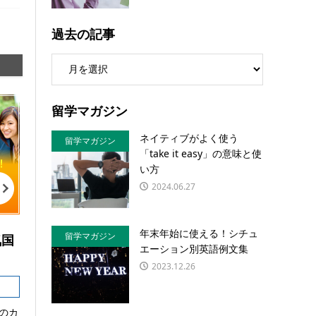
過去の記事
留学マガジン
ネイティブがよく使う
留学マガジン
「take it easy」の意味と使
い方
2024.06.27
年末年始に使える！シチュ
留学マガジン
気国
エーション別英語例文集
2023.12.26
のカ