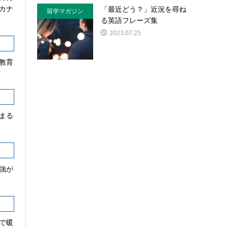
カナ
「最近どう？」近況を尋ね
留学マガジン
る英語フレーズ集
2023.07.25
教育
まる
強が
で暖