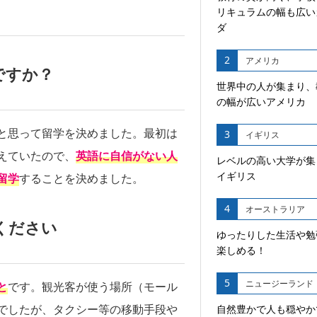
リキュラムの幅も広い
ダ
2
アメリカ
ですか？
世界中の人が集まり、
の幅が広いアメリカ
と思って留学を決めました。最初は
3
イギリス
えていたので、
英語に自信がない人
レベルの高い大学が集
イギリス
留学
することを決めました。
4
オーストラリア
ください
ゆったりした生活や勉
楽しめる！
5
ニュージーランド
と
です。観光客が使う場所（モール
でしたが、タクシー等の移動手段や
自然豊かで人も穏やか