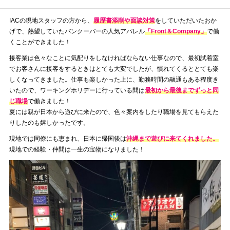
IACの現地スタッフの方から、
履歴書添削や面談対策
をしていただいたおか
げで、熱望していたバンクーバーの人気アパレル
「Front＆Company」
で働
くことができました！
接客業は色々なことに気配りをしなければならない仕事なので、最初試着室
でお客さんに接客をするときはとても大変でしたが、慣れてくるととても楽
しくなってきました。仕事も楽しかった上に、勤務時間の融通もある程度き
いたので、ワーキングホリデーに行っている間は
最初から最後までずっと同
じ職場
で働きました！
夏には親が日本から遊びに来たので、色々案内をしたり職場を見てもらえた
りしたのも嬉しかったです。
現地では同僚にも恵まれ、日本に帰国後は
沖縄まで遊びに来てくれました。
現地での経験・仲間は一生の宝物になりました！