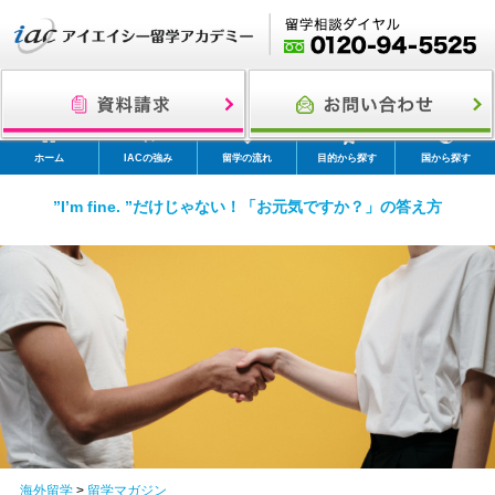
ホーム
IACの強み
留学の流れ
目的から探す
国から探す
”I’m fine. ”だけじゃない！「お元気ですか？」の答え方
海外留学
>
留学マガジン