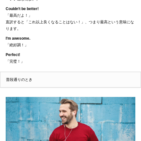
Couldn’t be better!
「最高だよ！」
直訳すると「これ以上良くなることはない！」、つまり最高という意味にな
ります。
I’m awesome.
「絶好調！」
Perfect!
「完璧！」
普段通りのとき