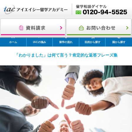
ホーム
IACの強み
留学の流れ
目的から探す
国から探す
「わかりました」は何て言う？肯定的な返答フレーズ集