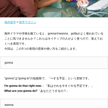
海外留学
>
留学マガジン
海外ドラマや洋画を観ていると、gonnaやwanna、gottaがよく使われている
ことに気づきませんか？これらはネイティブの人がよく使うので、覚えてお
くべき表現です。
今回は、この3つの表現の意味や使い方をご紹介します。
gonna
“gonna”は”going to”の短縮形で、「〜する予定」という意味です。
I’m gonna do that right now.
：「私はそれを今すぐやる予定です。」
What are you gonna do?
「あなたどうするの？」
wanna