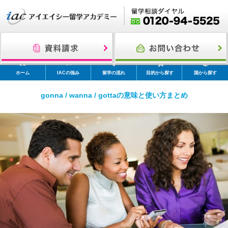
ホーム
IACの強み
留学の流れ
目的から探す
国から探す
gonna / wanna / gottaの意味と使い方まとめ