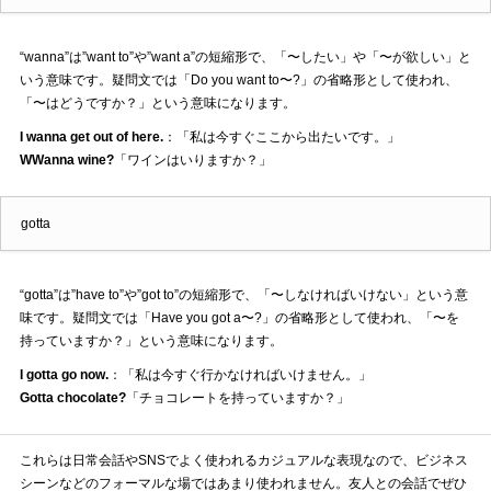
“wanna”は”want to”や”want a”の短縮形で、「〜したい」や「〜が欲しい」と
いう意味です。疑問文では「Do you want to〜?」の省略形として使われ、
「〜はどうですか？」という意味になります。
I wanna get out of here.
：「私は今すぐここから出たいです。」
WWanna wine?
「ワインはいりますか？」
gotta
“gotta”は”have to”や”got to”の短縮形で、「〜しなければいけない」という意
味です。疑問文では「Have you got a〜?」の省略形として使われ、「〜を
持っていますか？」という意味になります。
I gotta go now.
：「私は今すぐ行かなければいけません。」
Gotta chocolate?
「チョコレートを持っていますか？」
これらは日常会話やSNSでよく使われるカジュアルな表現なので、ビジネス
シーンなどのフォーマルな場ではあまり使われません。友人との会話でぜひ