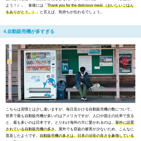
よう！）」、食後には「
Thank you for the delicious meal.（おいしいごはん
をありがとう。）
」と言えば、気持ちが伝わるでしょう。
4.自動販売機が多すぎる
こちらは習慣とは少し違いますが、毎日見かける自動販売機の数について。
世界で最も自動販売機が多いのはアメリカですが、人口や国土の比率で見る
と、最も多いのは日本です。とりわけ海外の方に驚かれるのは、
屋外に設置
されている自動販売機の多さ
。屋外でも窃盗の被害が少ないため、こんなに
普及したようです。
自動販売機の多さは、日本の治安の良さを象徴している