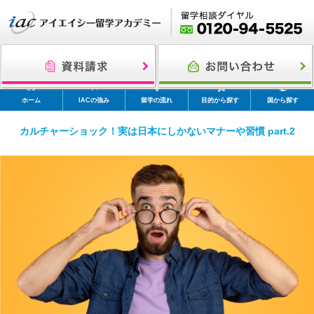
ホーム
IACの強み
留学の流れ
目的から探す
国から探す
カルチャーショック！実は日本にしかないマナーや習慣 part.2