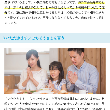
魔されているようで、不快に感じる方もいるようです。
海外で会話をすると
きは、頷くのは控えめにして、相手が話し終わってから相槌を打つだけで充
分
です。逆に海外で相手に話しかけるときは、相槌が少なくても相手はきち
んと聞いてくれているので、不安にならなくても大丈夫。自信を持って話し
ましょう。
3.いただきます／ごちそうさまを言う
「いただきます」「ごちそうさま」と言う習慣は日本にしかありません。料
理を作った人や食材そのものに対する感謝の気持ちを表した言葉ですが、英
語には同じ意味の言葉が存在しません。食事の前には「Let’s eat!（さあ食べ