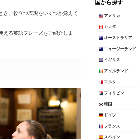
国から探す
とき、役立つ表現をいくつか覚えて
アメリカ
カナダ
使える英語フレーズをご紹介しま
オーストラリア
ニュージーランド
イギリス
アイルランド
マルタ
フィリピン
韓国
ドイツ
フランス
スペイン