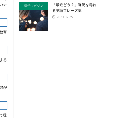
カナ
「最近どう？」近況を尋ね
留学マガジン
る英語フレーズ集
2023.07.25
教育
まる
強が
で暖