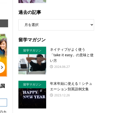
過去の記事
留学マガジン
ネイティブがよく使う
留学マガジン
「take it easy」の意味と使
い方
2024.06.27
年末年始に使える！シチュ
留学マガジン
気国
エーション別英語例文集
2023.12.26
のカ